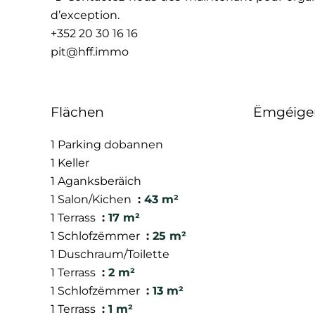
d’exception.
+352 20 30 16 16
pit@hff.immo
Flächen
Ëmgéige
1 Parking dobannen
1 Keller
1 Aganksberäich
1 Salon/Kichen
43 m²
1 Terrass
17 m²
1 Schlofzëmmer
25 m²
1 Duschraum/Toilette
1 Terrass
2 m²
1 Schlofzëmmer
13 m²
1 Terrass
1 m²