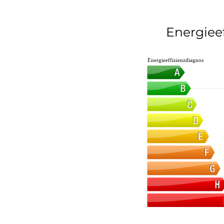
Energieef
Energieeffizienzdiagnos