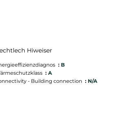
echtlech Hiweiser
nergieeffizienzdiagnos
B
ärmeschutzklass
A
onnectivity - Building connection
N/A