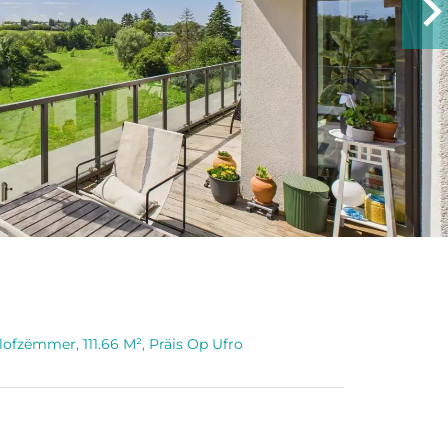
fzëmmer, 111.66 M², Präis Op Ufro