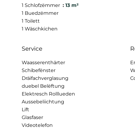
1 Schlofzëmmer
13 m²
1 Buedzëmmer
1 Toilett
1 Wäschkichen
Service
R
Waasserenthärter
E
Schibefënster
W
Dräifachverglasung
C
duebel Belëftung
Elektresch Rolllueden
Aussebeliichtung
Lift
Glasfaser
Videotelefon