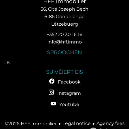
HFF Immobilier
36, Cité Joseph Bech
6186
Gonderange
Lëtzebuerg
+352 20 30 16 16
info@hff.immo
SPROOCHEN
LB
SUIVÉIERT EIS
Facebook
Instagram
Youtube
Legal notice
Agency fees
©2026 HFF Immobilier