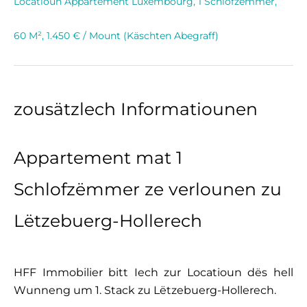
Locatioun Appartement Luxembourg, 1 Schlofzëmmer,
60 M², 1.450 € / Mount (Käschten Abegraff)
zousätzlech Informatiounen
Appartement mat 1
Schlofzëmmer ze verlounen zu
Lëtzebuerg-Hollerech
HFF Immobilier bitt Iech zur Locatioun dës hell
Wunneng um 1. Stack zu Lëtzebuerg-Hollerech.