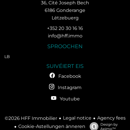
36, Cité Joseph Bech
6186
Gonderange
Lëtzebuerg
+352 20 30 16 16
info@hff.immo
SPROOCHEN
LB
SUIVÉIERT EIS
Facebook
Instagram
Youtube
Legal notice
Agency fees
©2026 HFF Immobilier
Design by
Cookie-Astellungen änneren
Apimo™