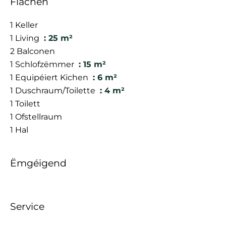
Flächen
1 Keller
1 Living
25 m²
2 Balconen
1 Schlofzëmmer
15 m²
1 Equipéiert Kichen
6 m²
1 Duschraum/Toilette
4 m²
1 Toilett
1 Ofstellraum
1 Hal
Ëmgéigend
Service