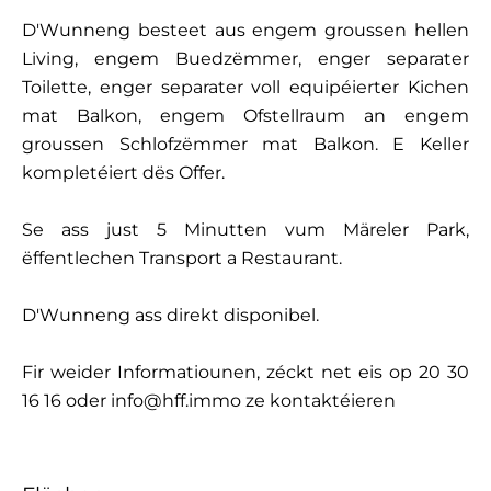
D'Wunneng besteet aus engem groussen hellen
Living, engem Buedzëmmer, enger separater
Toilette, enger separater voll equipéierter Kichen
mat Balkon, engem Ofstellraum an engem
groussen Schlofzëmmer mat Balkon. E Keller
kompletéiert dës Offer.
Se ass just 5 Minutten vum Märeler Park,
ëffentlechen Transport a Restaurant.
D'Wunneng ass direkt disponibel.
Fir weider Informatiounen, zéckt net eis op 20 30
16 16 oder info@hff.immo ze kontaktéieren