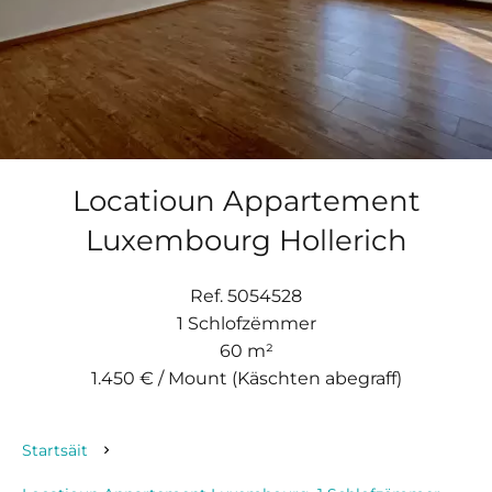
Locatioun Appartement
Luxembourg Hollerich
Ref. 5054528
1 Schlofzëmmer
60 m²
1.450 € / Mount (Käschten abegraff)
Startsäit