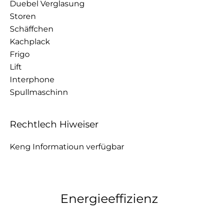
Duebel Verglasung
Storen
Schäffchen
Kachplack
Frigo
Lift
Interphone
Spullmaschinn
Rechtlech Hiweiser
Keng Informatioun verfügbar
Energieeffizienz