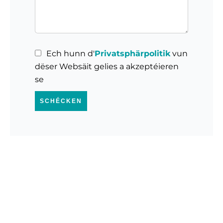
Ech hunn d'
Privatsphärpolitik
vun
dëser Websäit gelies a akzeptéieren
se
SCHÉCKEN