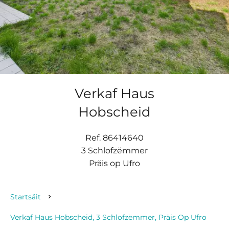
Verkaf Haus
Hobscheid
Ref. 86414640
3 Schlofzëmmer
Präis op Ufro
Startsäit
Verkaf Haus Hobscheid, 3 Schlofzëmmer, Präis Op Ufro