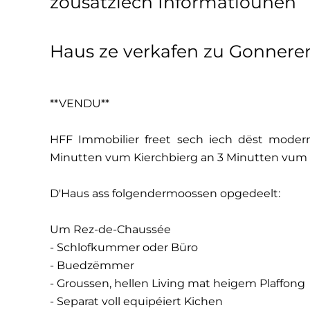
zousätzlech Informatiounen
Haus ze verkafen zu Gonnere
**VENDU**
HFF Immobilier freet sech iech dëst moder
Minutten vum Kierchbierg an 3 Minutten vum L
D'Haus ass folgendermoossen opgedeelt:
Um Rez-de-Chaussée
- Schlofkummer oder Büro
- Buedzëmmer
- Groussen, hellen Living mat heigem Plaffong
- Separat voll equipéiert Kichen