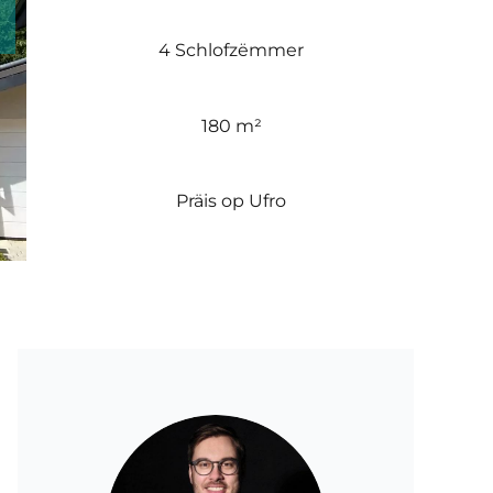
4 Schlofzëmmer
180 m²
Präis op Ufro