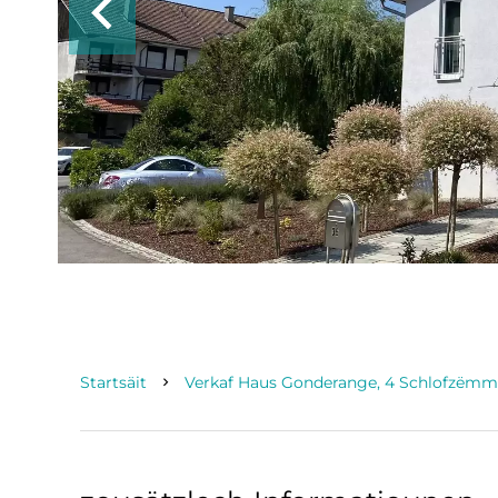
Startsäit
Verkaf Haus Gonderange, 4 Schlofzëmmer