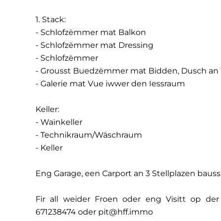
1. Stack:
- Schlofzëmmer mat Balkon
- Schlofzëmmer mat Dressing
- Schlofzëmmer
- Grousst Buedzëmmer mat Bidden, Dusch an T
- Galerie mat Vue iwwer den Iessraum
Keller:
- Wainkeller
- Technikraum/Wäschraum
- Keller
Eng Garage, een Carport an 3 Stellplazen baus
Fir all weider Froen oder eng Visitt op der
671238474 oder pit@hff.immo