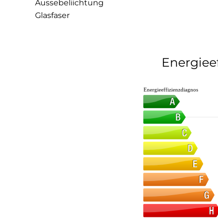
Aussebeliichtung
Glasfaser
Energieef
Energieeffizienzdiagnos