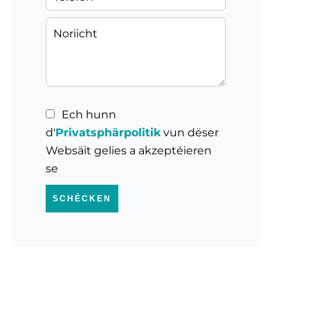
Ech hunn
d'
Privatsphärpolitik
vun dëser
Websäit gelies a akzeptéieren
se
SCHÉCKEN