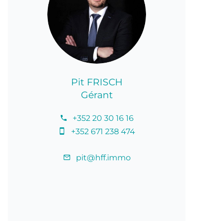
Pit FRISCH
Gérant
+352 20 30 16 16
+352 671 238 474
pit@hff.immo