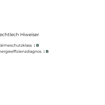
echtlech Hiweiser
ärmeschutzklass
B
nergieeffizienzdiagnos
B