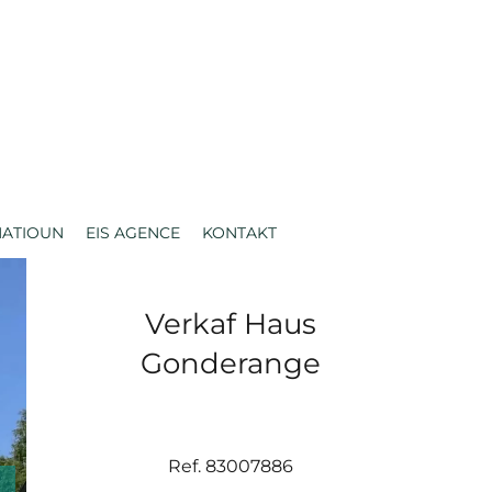
MATIOUN
EIS AGENCE
KONTAKT
Verkaf Haus
Gonderange
Ref. 83007886