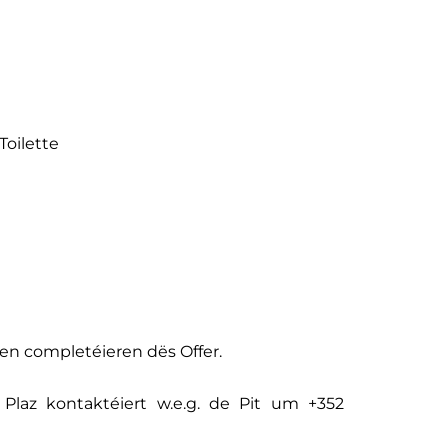
oilette
sen completéieren dës Offer.
 Plaz kontaktéiert w.e.g. de Pit um +352