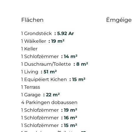
Flächen
Ëmgéige
1 Grondstéck
5.92 Ar
1 Wäikeller
19 m²
1 Keller
1 Schlofzëmmer
14 m²
1 Duschraum/Toilette
8 m²
1 Living
51 m²
1 Equipéiert Kichen
15 m²
1 Terrass
1 Garage
22 m²
4 Parkingen dobaussen
1 Schlofzëmmer
19 m²
1 Schlofzëmmer
16 m²
1 Schlofzëmmer
15 m²