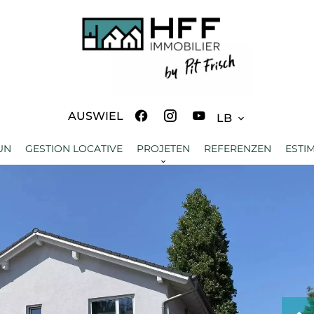
AUSWIEL
LB
UN
GESTION LOCATIVE
PROJETEN
REFERENZEN
ESTI