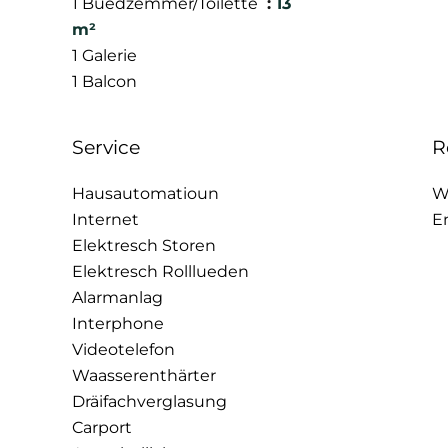
1 Buedzëmmer/Toilette
13
m²
1 Galerie
1 Balcon
Service
R
Hausautomatioun
W
Internet
E
Elektresch Storen
Elektresch Rolllueden
Alarmanlag
Interphone
Videotelefon
Waasserenthärter
Dräifachverglasung
Carport