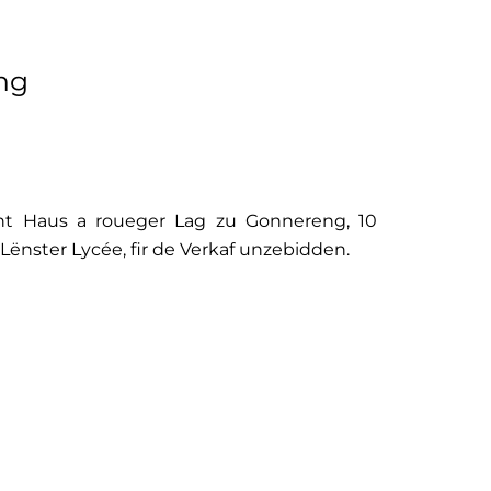
ng
nt Haus a roueger Lag zu Gonnereng, 10
ënster Lycée, fir de Verkaf unzebidden.