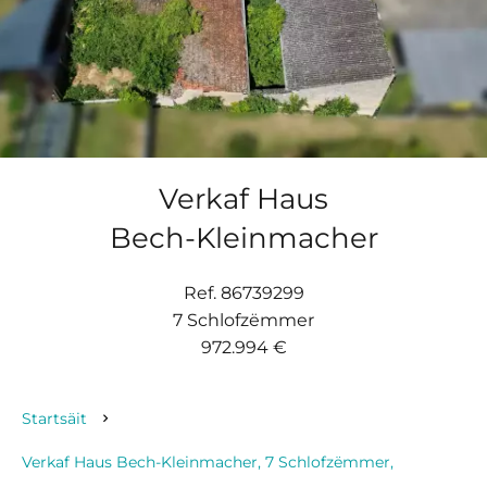
Verkaf Haus
Bech-Kleinmacher
Ref. 86739299
7 Schlofzëmmer
972.994 €
Startsäit
Verkaf Haus Bech-Kleinmacher, 7 Schlofzëmmer,