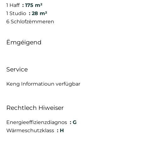
1 Haff
175 m²
1 Studio
28 m²
6 Schlofzëmmeren
Ëmgéigend
Service
Keng Informatioun verfügbar
Rechtlech Hiweiser
Energieeffizienzdiagnos
G
Wärmeschutzklass
H