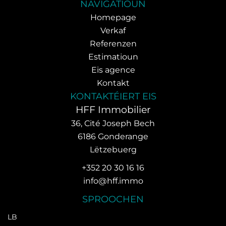
NAVIGATIOUN
Homepage
Verkaf
Referenzen
Estimatioun
Eis agence
Kontakt
KONTAKTÉIERT EIS
HFF Immobilier
36, Cité Joseph Bech
6186
Gonderange
Lëtzebuerg
+352 20 30 16 16
info@hff.immo
SPROOCHEN
LB