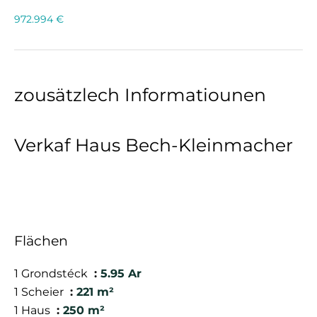
972.994 €
zousätzlech Informatiounen
Verkaf Haus Bech-Kleinmacher
Flächen
1 Grondstéck
5.95 Ar
1 Scheier
221 m²
1 Haus
250 m²