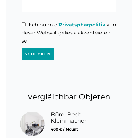
Ech hunn d'
Privatsphärpolitik
vun
dëser Websäit gelies a akzeptéieren
se
SCHÉCKEN
vergläichbar Objeten
Büro, Bech-
Kleinmacher
400 € / Mount