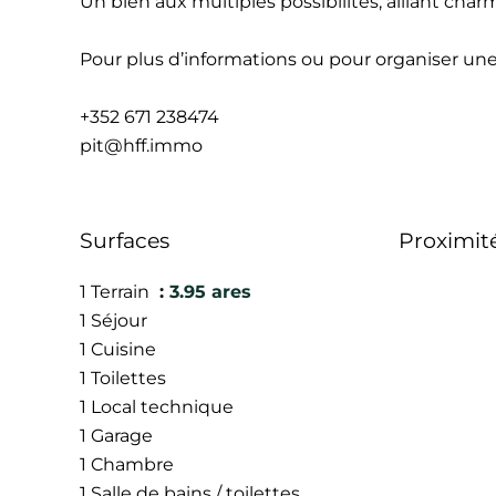
Un bien aux multiples possibilités, alliant ch
Pour plus d’informations ou pour organiser une 
+352 671 238474
pit@hff.immo
Surfaces
Proximit
1 Terrain
3.95 ares
1 Séjour
1 Cuisine
1 Toilettes
1 Local technique
1 Garage
1 Chambre
1 Salle de bains / toilettes