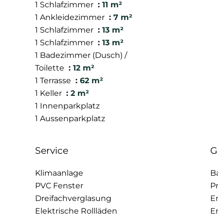
1 Schlafzimmer
11 m²
1 Ankleidezimmer
7 m²
1 Schlafzimmer
13 m²
1 Schlafzimmer
13 m²
1 Badezimmer (Dusch) /
Toilette
12 m²
1 Terrasse
62 m²
1 Keller
2 m²
1 Innenparkplatz
1 Aussenparkplatz
Service
G
Klimaanlage
B
PVC Fenster
P
Dreifachverglasung
E
Elektrische Rollläden
E