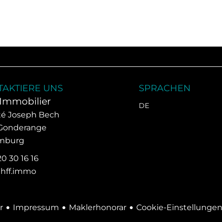
AKTIERE UNS
SPRACHEN
Immobilier
DE
ité Joseph Bech
Gonderange
mburg
20 30 16 16
hff.immo
Impressum
Maklerhonorar
Cookie-Einstellunge
r