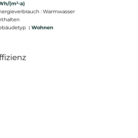
Wh/(m²·a)
nergieverbrauch : Warmwasser
nthalten
ebäudetyp
Wohnen
fizienz