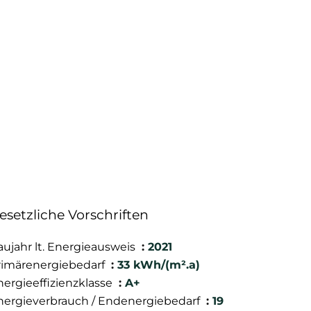
esetzliche Vorschriften
aujahr lt. Energieausweis
2021
rimärenergiebedarf
33 kWh/(m².a)
nergieeffizienzklasse
A+
nergieverbrauch / Endenergiebedarf
19