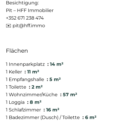
Besichtigung:
Pit – HFF Immobilier
+352 671 238 474
✉️ pit@hff.immo
Flächen
1 Innenparkplatz
14 m²
1 Keller
11 m²
1 Empfangshalle
5 m²
1 Toilette
2 m²
1 Wohnzimmer/Küche
57 m²
1 Loggia
8 m²
1 Schlafzimmer
16 m²
1 Badezimmer (Dusch) / Toilette
6 m²